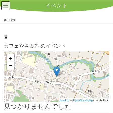
コ
ナ
イベント
ン
ビ
テ
ゲ
ン
ー
HOME
ツ
シ
へ
ョ
ス
ン
キ
に
ッ
移
カフェやさまる
のイベント
プ
動
+
−
Leaflet
| ©
OpenStreetMap
contributors
見つかりませんでした