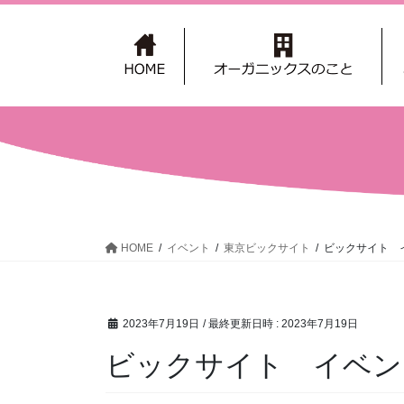
コ
ナ
ン
ビ
テ
ゲ
ン
ー
ツ
シ
へ
ョ
ス
ン
キ
に
ッ
移
プ
動
HOME
イベント
東京ビックサイト
ビックサイト 
2023年7月19日
/ 最終更新日時 :
2023年7月19日
ビックサイト イベン