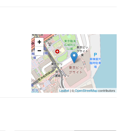
+
−
Leaflet
| ©
OpenStreetMap
contributors