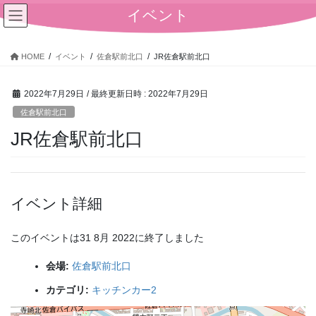
コ
ナ
イベント
ン
ビ
テ
ゲ
ン
ー
HOME
イベント
佐倉駅前北口
JR佐倉駅前北口
ツ
シ
へ
ョ
2022年7月29日
/ 最終更新日時 :
2022年7月29日
ス
ン
キ
に
佐倉駅前北口
ッ
移
JR佐倉駅前北口
プ
動
イベント詳細
このイベントは31 8月 2022に終了しました
会場:
佐倉駅前北口
カテゴリ:
キッチンカー2