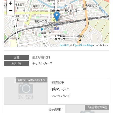
+
−
Leaflet
| ©
OpenStreetMap
contributors
佐倉駅前北口
会場
キッチンカー2
カテゴリ
成田市公設地方卸売市場
前の記事
鶴マルシェ
2022年7月22日
済生会習志野病院
次の記事