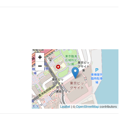
+
−
Leaflet
| ©
OpenStreetMap
contributors