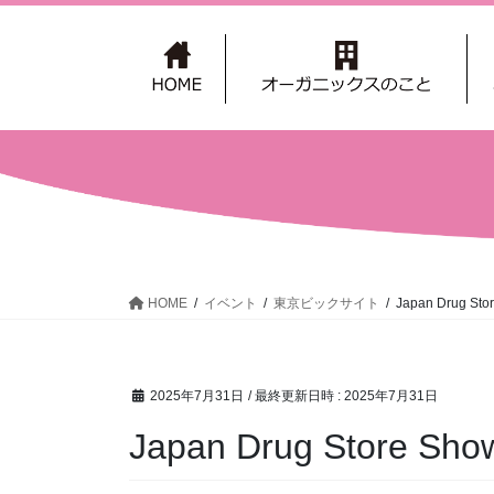
コ
ナ
ン
ビ
テ
ゲ
ン
ー
ツ
シ
へ
ョ
ス
ン
キ
に
ッ
移
プ
動
HOME
イベント
東京ビックサイト
Japan Drug Sto
2025年7月31日
/ 最終更新日時 :
2025年7月31日
Japan Drug Store Sho