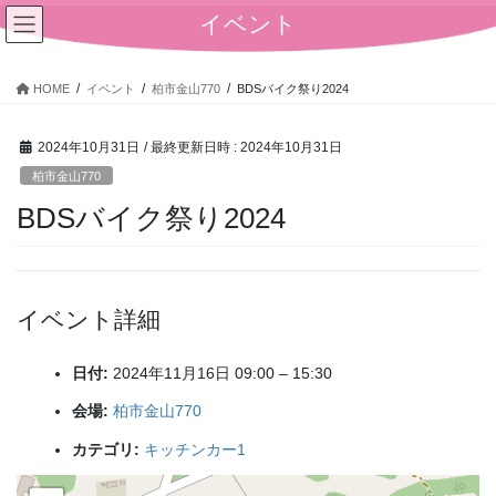
コ
ナ
イベント
ン
ビ
テ
ゲ
ン
ー
HOME
イベント
柏市金山770
BDSバイク祭り2024
ツ
シ
へ
ョ
2024年10月31日
/ 最終更新日時 :
2024年10月31日
ス
ン
キ
に
柏市金山770
ッ
移
BDSバイク祭り2024
プ
動
イベント詳細
日付:
2024年11月16日 09:00
–
15:30
会場:
柏市金山770
カテゴリ:
キッチンカー1