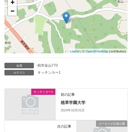
+
−
Leaflet
| ©
OpenStreetMap
contributors
柏市金山770
会場
キッチンカー1
カテゴリ
キッチンカー1
前の記事
植草学園大学
2024年10月31日
ユーカリが丘南公園
次の記事