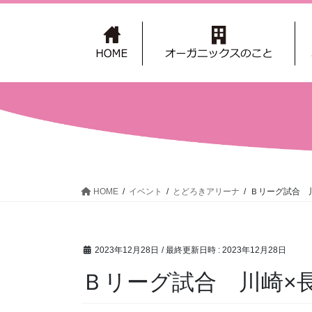
コ
ナ
ン
ビ
テ
ゲ
ン
ー
ツ
シ
へ
ョ
ス
ン
キ
に
ッ
移
プ
動
HOME
イベント
とどろきアリーナ
Ｂリーグ試合 
2023年12月28日
/ 最終更新日時 :
2023年12月28日
Ｂリーグ試合 川崎×