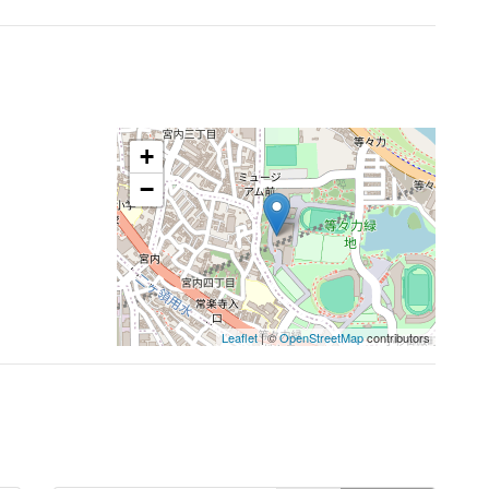
+
−
Leaflet
| ©
OpenStreetMap
contributors