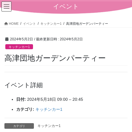
コ
ナ
イベント
ン
ビ
テ
ゲ
ン
ー
HOME
イベント
キッチンカー1
高津団地ガーデンパーティー
ツ
シ
へ
ョ
2024年5月2日
/ 最終更新日時 :
2024年5月2日
ス
ン
キ
に
キッチンカー1
ッ
移
高津団地ガーデンパーティー
プ
動
イベント詳細
日付:
2024年5月18日 09:00
–
20:45
カテゴリ:
キッチンカー1
キッチンカー1
カテゴリ