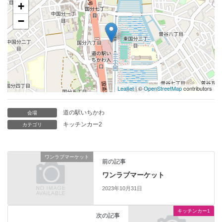
+
−
Leaflet
| ©
OpenStreetMap
contributors
道の駅いちかわ
会場
キッチンカー2
カテゴリ
ワンラブマーケット
前の記事
ワンラブマーケット
2023年10月31日
キッチンカー1
次の記事