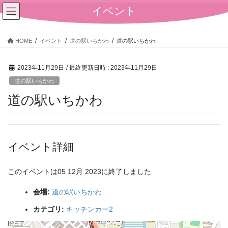
コ
ナ
イベント
ン
ビ
テ
ゲ
ン
ー
HOME
イベント
道の駅いちかわ
道の駅いちかわ
ツ
シ
へ
ョ
2023年11月29日
/ 最終更新日時 :
2023年11月29日
ス
ン
キ
に
道の駅いちかわ
ッ
移
道の駅いちかわ
プ
動
イベント詳細
このイベントは05 12月 2023に終了しました
会場:
道の駅いちかわ
カテゴリ:
キッチンカー2