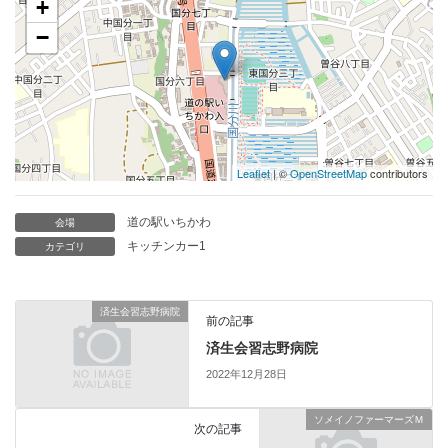
+
−
Leaflet
| ©
OpenStreetMap
contributors
道の駅いちかわ
会場
キッチンカー1
カテゴリ
済生会習志野病院
前の記事
済生会習志野病院
2022年12月28日
ソメイノファーマーズＭ
次の記事