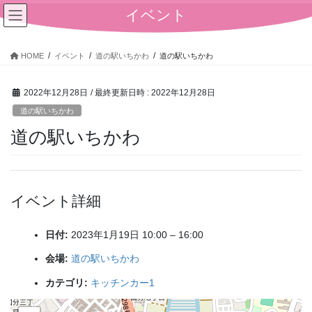
コ
ナ
イベント
ン
ビ
テ
ゲ
ン
ー
HOME
イベント
道の駅いちかわ
道の駅いちかわ
ツ
シ
へ
ョ
2022年12月28日
/ 最終更新日時 :
2022年12月28日
ス
ン
キ
に
道の駅いちかわ
ッ
移
道の駅いちかわ
プ
動
イベント詳細
日付:
2023年1月19日 10:00
–
16:00
会場:
道の駅いちかわ
カテゴリ:
キッチンカー1