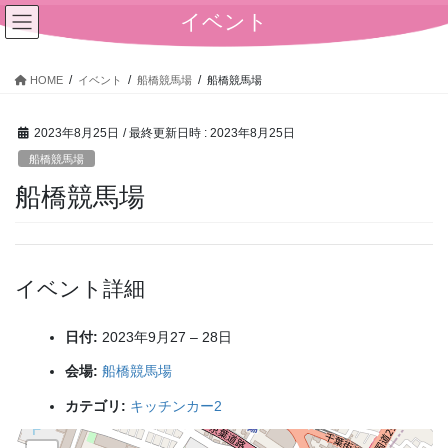
コ
ナ
イベント
ン
ビ
テ
ゲ
ン
ー
HOME
イベント
船橋競馬場
船橋競馬場
ツ
シ
へ
ョ
2023年8月25日
/ 最終更新日時 :
2023年8月25日
ス
ン
キ
に
船橋競馬場
ッ
移
船橋競馬場
プ
動
イベント詳細
日付:
2023年9月27
–
28日
会場:
船橋競馬場
カテゴリ:
キッチンカー2