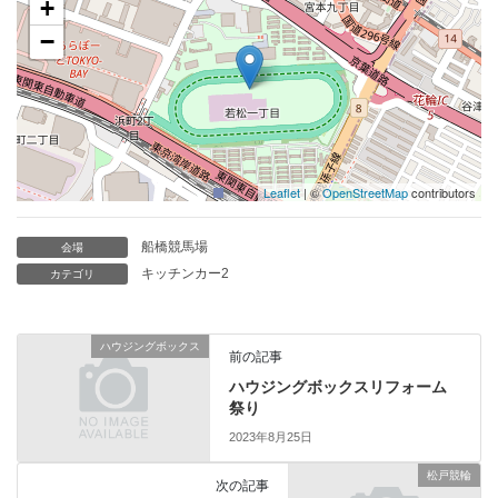
+
−
Leaflet
| ©
OpenStreetMap
contributors
船橋競馬場
会場
キッチンカー2
カテゴリ
ハウジングボックス
前の記事
ハウジングボックスリフォーム
祭り
2023年8月25日
松戸競輪
次の記事