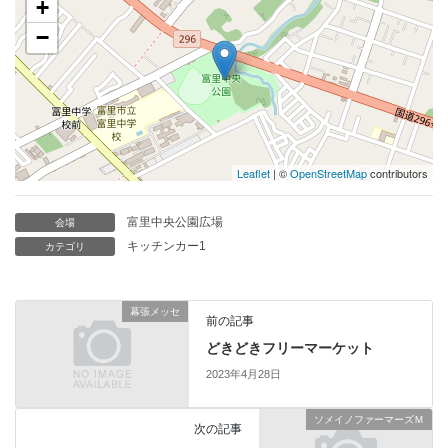
+
−
Leaflet
| ©
OpenStreetMap
contributors
富里中央公園広場
会場
キッチンカー1
カテゴリ
幕張メッセ
前の記事
どきどきフリーマーケット
2023年4月28日
ソメイノファーマーズＭ
次の記事