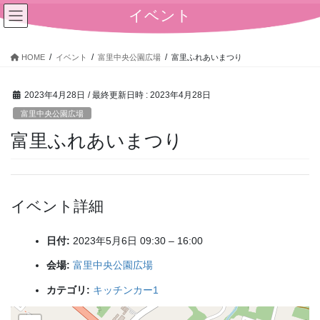
コ
ナ
イベント
ン
ビ
テ
ゲ
ン
ー
HOME
イベント
富里中央公園広場
富里ふれあいまつり
ツ
シ
へ
ョ
2023年4月28日
/ 最終更新日時 :
2023年4月28日
ス
ン
キ
に
富里中央公園広場
ッ
移
富里ふれあいまつり
プ
動
イベント詳細
日付:
2023年5月6日 09:30
–
16:00
会場:
富里中央公園広場
カテゴリ:
キッチンカー1