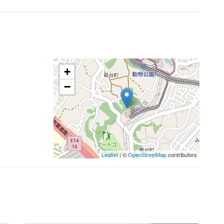
+
−
Leaflet
| ©
OpenStreetMap
contributors