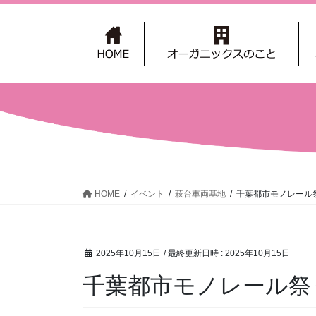
コ
ナ
ン
ビ
テ
ゲ
ン
ー
ツ
シ
へ
ョ
ス
ン
キ
に
ッ
移
プ
動
HOME
イベント
萩台車両基地
千葉都市モノレール
2025年10月15日
/ 最終更新日時 :
2025年10月15日
千葉都市モノレール祭