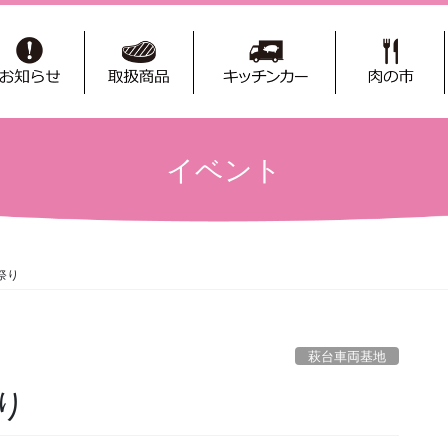
イベント
祭り
萩台車両基地
り