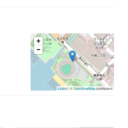
+
−
Leaflet
| ©
OpenStreetMap
contributors