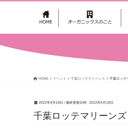
コ
ナ
ン
ビ
テ
ゲ
ン
ー
ツ
シ
へ
ョ
ス
ン
キ
に
ッ
移
プ
動
HOME
イベント
千葉ロッテマリーンス
千葉ロッテ
2022年4月19日
/ 最終更新日時 :
2022年4月19日
千葉ロッテマリーンズ