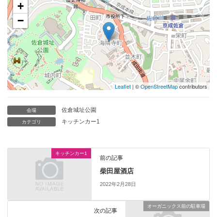
+
−
Leaflet
| ©
OpenStreetMap
contributors
佐倉城址公園
会場
キッチンカー1
カテゴリ
キッチンカー1
前の記事
柴田屋酒店
2022年2月28日
オーガニックス前の駐車場
次の記事