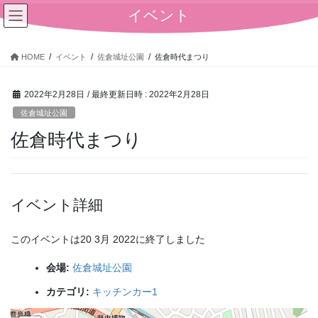
コ
ナ
イベント
ン
ビ
テ
ゲ
ン
ー
HOME
イベント
佐倉城址公園
佐倉時代まつり
ツ
シ
へ
ョ
2022年2月28日
/ 最終更新日時 :
2022年2月28日
ス
ン
キ
に
佐倉城址公園
ッ
移
佐倉時代まつり
プ
動
イベント詳細
このイベントは20 3月 2022に終了しました
会場:
佐倉城址公園
カテゴリ:
キッチンカー1