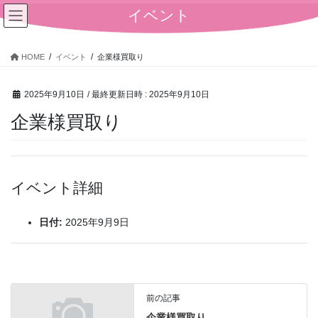
コ
ナ
イベント
ン
ビ
テ
ゲ
ン
ー
HOME
イベント
企業様買取り
ツ
シ
へ
ョ
2025年9月10日
/ 最終更新日時 :
2025年9月10日
ス
ン
キ
に
企業様買取り
ッ
移
プ
動
イベント詳細
日付:
2025年9月9日
前の記事
企業様買取り