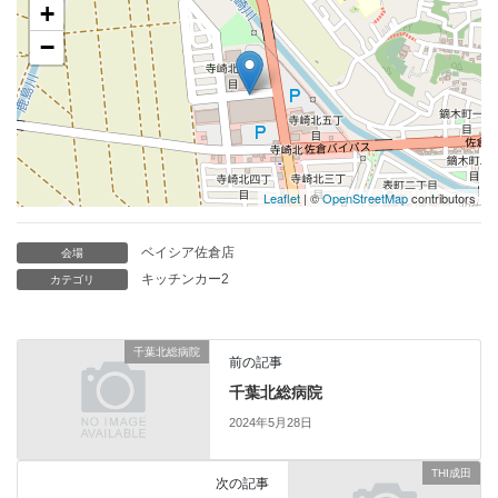
+
−
Leaflet
| ©
OpenStreetMap
contributors
ベイシア佐倉店
会場
キッチンカー2
カテゴリ
千葉北総病院
前の記事
千葉北総病院
2024年5月28日
THI成田
次の記事