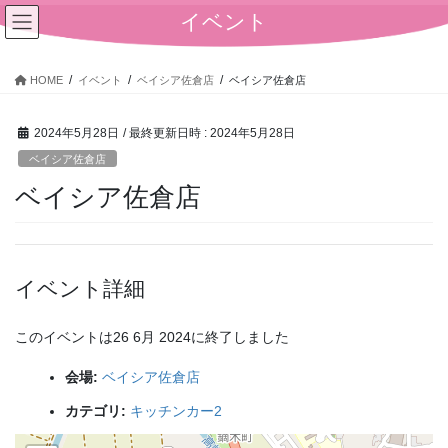
コ
ナ
イベント
ン
ビ
テ
ゲ
ン
ー
HOME
イベント
ベイシア佐倉店
ベイシア佐倉店
ツ
シ
へ
ョ
2024年5月28日
/ 最終更新日時 :
2024年5月28日
ス
ン
キ
に
ベイシア佐倉店
ッ
移
ベイシア佐倉店
プ
動
イベント詳細
このイベントは26 6月 2024に終了しました
会場:
ベイシア佐倉店
カテゴリ:
キッチンカー2