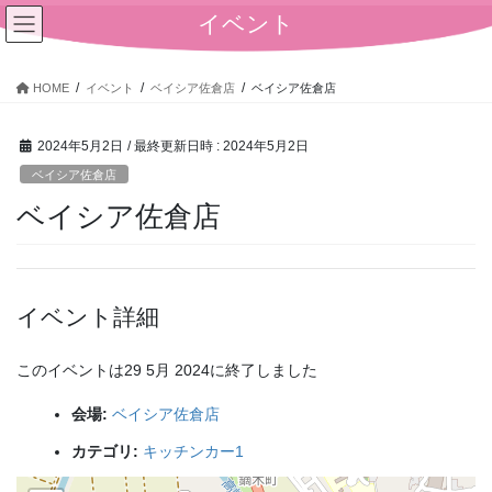
コ
ナ
イベント
ン
ビ
テ
ゲ
ン
ー
HOME
イベント
ベイシア佐倉店
ベイシア佐倉店
ツ
シ
へ
ョ
2024年5月2日
/ 最終更新日時 :
2024年5月2日
ス
ン
キ
に
ベイシア佐倉店
ッ
移
ベイシア佐倉店
プ
動
イベント詳細
このイベントは29 5月 2024に終了しました
会場:
ベイシア佐倉店
カテゴリ:
キッチンカー1