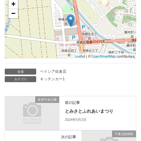
+
−
Leaflet
| ©
OpenStreetMap
contributors
ベイシア佐倉店
会場
キッチンカー1
カテゴリ
富里中央公園
前の記事
とみさとふれあいまつり
2024年5月2日
千葉北総病院
次の記事