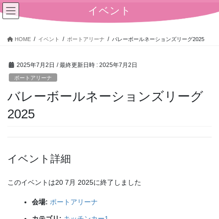
コ
ナ
イベント
ン
ビ
テ
ゲ
ン
ー
HOME
イベント
ポートアリーナ
バレーボールネーションズリーグ2025
ツ
シ
へ
ョ
2025年7月2日
/ 最終更新日時 :
2025年7月2日
ス
ン
キ
に
ポートアリーナ
ッ
移
バレーボールネーションズリーグ
プ
動
2025
イベント詳細
このイベントは20 7月 2025に終了しました
会場:
ポートアリーナ
カテゴリ:
キッチンカー1