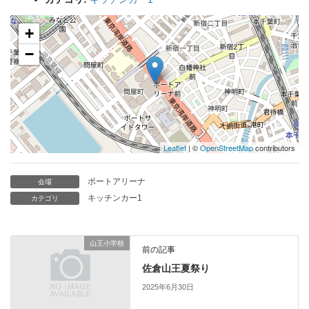
+
−
Leaflet
| ©
OpenStreetMap
contributors
ポートアリーナ
会場
キッチンカー1
カテゴリ
山王小学校
前の記事
佐倉山王夏祭り
2025年6月30日