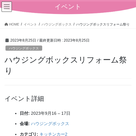
コ
ナ
イベント
ン
ビ
テ
ゲ
ン
ー
HOME
イベント
ハウジングボックス
ハウジングボックスリフォーム祭り
ツ
シ
へ
ョ
2023年8月25日
/ 最終更新日時 :
2023年8月25日
ス
ン
キ
に
ハウジングボックス
ッ
移
ハウジングボックスリフォーム祭
プ
動
り
イベント詳細
日付:
2023年9月16
–
17日
会場:
ハウジングボックス
カテゴリ:
キッチンカー2