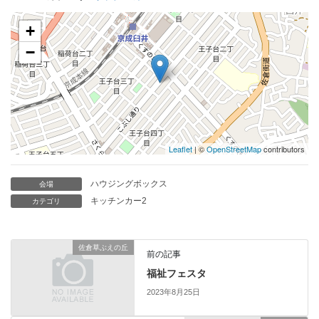
+
−
Leaflet
| ©
OpenStreetMap
contributors
ハウジングボックス
会場
キッチンカー2
カテゴリ
佐倉草ぶえの丘
前の記事
福祉フェスタ
2023年8月25日