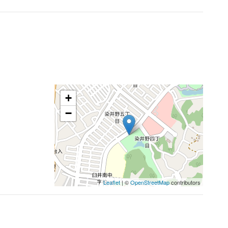
+
−
Leaflet
| ©
OpenStreetMap
contributors