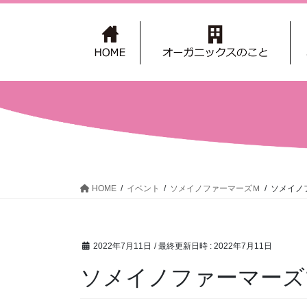
コ
ナ
ン
ビ
テ
ゲ
ン
ー
ツ
シ
へ
ョ
ス
ン
キ
に
ッ
移
プ
動
HOME
イベント
ソメイノファーマーズＭ
ソメイノ
2022年7月11日
/ 最終更新日時 :
2022年7月11日
ソメイノファーマーズ