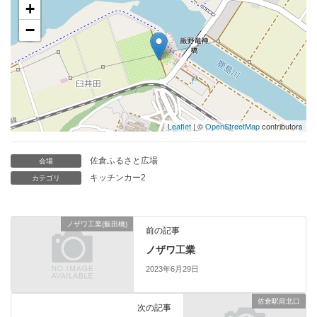
+
−
Leaflet
| ©
OpenStreetMap
contributors
佐倉ふるさと広場
会場
キッチンカー2
カテゴリ
ノザワ工業(飯田橋)
前の記事
ノザワ工業
2023年6月29日
佐倉駅前北口
次の記事