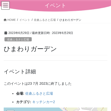
コ
ナ
イベント
ン
ビ
テ
ゲ
ン
ー
HOME
イベント
佐倉ふるさと広場
ひまわりガーデン
ツ
シ
へ
ョ
2023年6月29日
/ 最終更新日時 :
2023年6月29日
ス
ン
キ
に
佐倉ふるさと広場
ッ
移
ひまわりガーデン
プ
動
イベント詳細
このイベントは23 7月 2023に終了しました
会場:
佐倉ふるさと広場
カテゴリ:
キッチンカー2