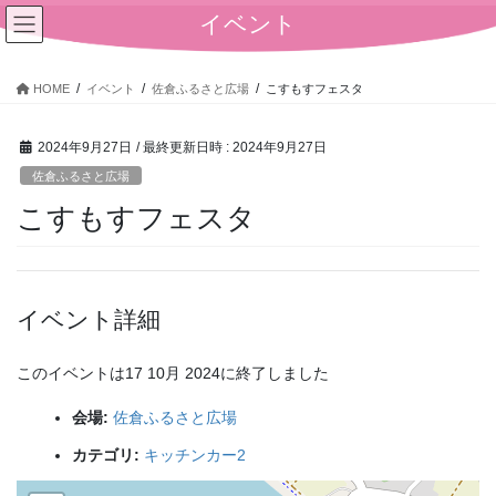
コ
ナ
イベント
ン
ビ
テ
ゲ
ン
ー
HOME
イベント
佐倉ふるさと広場
こすもすフェスタ
ツ
シ
へ
ョ
2024年9月27日
/ 最終更新日時 :
2024年9月27日
ス
ン
キ
に
佐倉ふるさと広場
ッ
移
こすもすフェスタ
プ
動
イベント詳細
このイベントは17 10月 2024に終了しました
会場:
佐倉ふるさと広場
カテゴリ:
キッチンカー2