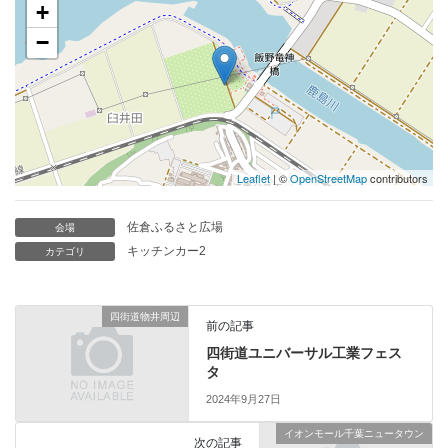
+
−
Leaflet
| ©
OpenStreetMap
contributors
佐倉ふるさと広場
会場
キッチンカー2
カテゴリ
四街道物井周辺
前の記事
四街道ユニバーサル工業フェス
タ
2024年9月27日
イオンモール千葉ニュータウン
次の記事